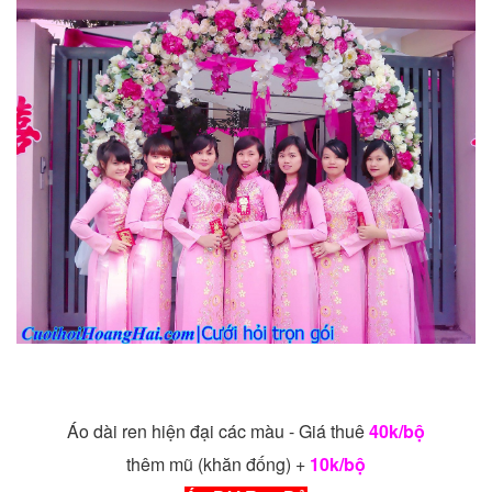
Áo dài ren hiện đại các màu - Giá thuê
40k/bộ
thêm mũ (khăn đống) +
10k/bộ