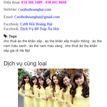
Điện thoại:
034 366 3489
-
038 841 8668
WebSite:
uoihoihoanghai.com
C
Email:
Cuoihoihoanghai@gmail.com
Facebook:
Cưới Hỏi Hoàng Hải
Facebook:
Dịch Vụ Bê Tráp Ăn Hỏi
Tags
cho thuê áo the khăn xếp
,
áo the khăn xếp truyền thống
,
áo the
nam màu xanh
,
áo the nam màu vàng
,
cho thuê áo the khăn
xếp giá rẻ Hà Nội
Dịch vụ cùng loại