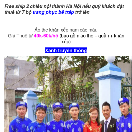
Free ship 2 chiều nội thành Hà Nội nếu quý khách đặt
thuê từ 7 bộ
trang phục bê tráp
trở lên
Áo the khăn xếp nam các màu
Giá Thuê từ
40k-60k/bộ
(bao gồm áo the + quần + khăn
xếp)
Xanh truyền thống