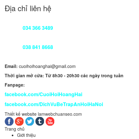
Địa chỉ liên hệ
Cửa hàng 1: A11 Bùi Ngọc Dương - Bạch Mai - HN
034 366 3489
Hotline:
Cửa hàng 2: 97 Hoàng Ngân - Thanh Xuân - HN
038 841 8668
Hotline:
Email:
cuoihoihoanghai@gmail.com
Thời gian mở cửa: Từ 8h30 - 20h30 các ngày trong tuần
Fanpage:
facebook.com/CuoiHoiHoangHai
facebook.com/DichVuBeTrapAnHoiHaNoi
Thiết kế website
lamwebchuanseo.com
Trang chủ
Giới thiệu