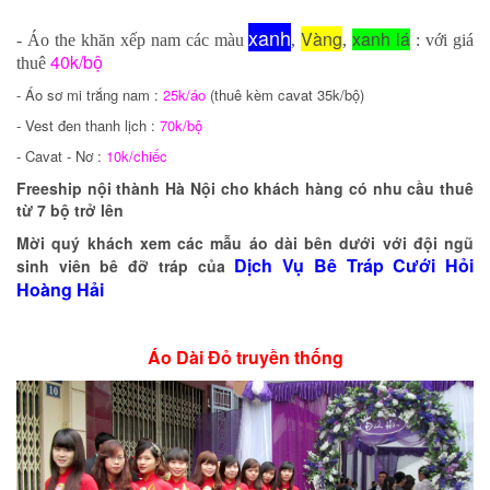
xanh
Vàng
x
anh lá
- Áo the khăn xếp nam các màu
,
,
: với giá
40k/bộ
thuê
- Áo sơ mi trắng nam :
25k/áo
(thuê kèm cavat 35k/bộ)
- Vest đen thanh lịch :
70k/bộ
- Cavat - Nơ :
10k/chiếc
Freeship nội thành Hà Nội cho khách hàng có nhu cầu thuê
từ 7 bộ trở lên
Mời quý khách xem các mẫu áo dài bên dưới với đội ngũ
Dịch Vụ Bê Tráp Cưới Hỏi
sinh viên bê đỡ tráp của
Hoàng Hải
Áo Dài Đỏ truyền thống