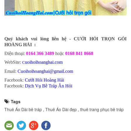
Quý khách vui lòng liên hệ - CƯỚI HỎI TRỌN GÓI
HOÀNG HẢI :
Điện thoại:
0164 366 3489
hoặc
0168 841 8668
WebSite:
uoihoihoanghai.com
C
Email:
Cuoihoihoanghai@gmail.com
Facebook:
Cưới Hỏi Hoàng Hải
Facebook:
Dịch Vụ Bê Tráp Ăn Hỏi
Tags
Thuê Áo Dài bê tráp
,
Thuê Áo Dài đẹp
,
thuê trang phục bê tráp