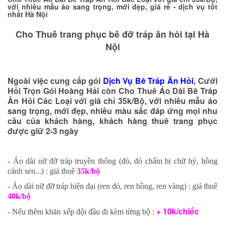
với nhiều mẫu áo sang trọng, mới đẹp, giá rẻ - dịch vụ tốt
nhất Hà Nội
Cho Thuê trang phục bê đỡ tráp ăn hỏi tại Hà
Nội
Ngoài việc cung cấp gói
Dịch Vụ Bê Tráp Ăn Hỏi
,
Cưới
Hỏi Trọn Gói
Hoàng Hải còn Cho Thuê Áo Dài Bê Tráp
Ăn Hỏi Các Loại với giá chỉ 35k/Bộ, với nhiều mẫu áo
sang trọng, mới đẹp, nhiều màu sắc đáp ứng mọi nhu
cầu của khách hàng, khách hàng thuê trang phục
được giữ 2-3 ngày
- Áo dài nữ đỡ tráp truyền thống (đỏ, đỏ chấm bi chữ hỷ, hồng
cánh sen...) : giá thuê
35k/bộ
- Áo dài nữ đỡ tráp hiện đại (ren đỏ, ren hồng, ren vàng) : giá thuê
40
k/bộ
+
10k/chiếc
- Nếu thêm khăn xếp đội đầu đi kèm từng bộ :