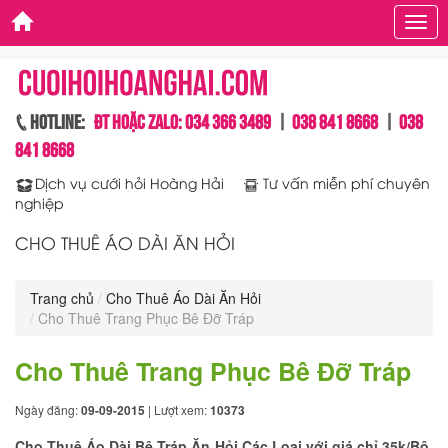
Men
Hotline:
ĐT hoặc Zalo: 034 366 3489
|
038 841 8668
|
038
841 8668
Dịch vụ cưới hỏi Hoàng Hải
Tư vấn miễn phí chuyên
nghiệp
CHO THUÊ ÁO DÀI ĂN HỎI
Trang chủ
Cho Thuê Áo Dài Ăn Hỏi
Cho Thuê Trang Phục Bê Đỡ Tráp
Cho Thuê Trang Phục Bê Đỡ Tráp
Ngày đăng:
09-09-2015
| Lượt xem:
10373
Cho Thuê Áo Dài Bê Tráp Ăn Hỏi Các Loại với giá chỉ 35k/Bộ,