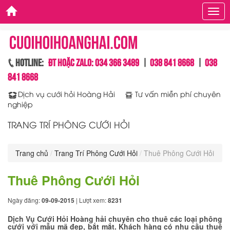
Men
Hotline:
ĐT hoặc Zalo: 034 366 3489
|
038 841 8668
|
038
841 8668
Dịch vụ cưới hỏi Hoàng Hải
Tư vấn miễn phí chuyên
nghiệp
TRANG TRÍ PHÔNG CƯỚI HỎI
Trang chủ
Trang Trí Phông Cưới Hỏi
Thuê Phông Cưới Hỏi
Thuê Phông Cưới Hỏi
Ngày đăng:
09-09-2015
| Lượt xem:
8231
Dịch Vụ Cưới Hỏi Hoàng hải chuyên cho thuê các loại phông
cưới với mẫu mã đẹp, bắt mắt. Khách hàng có nhu cầu thuê